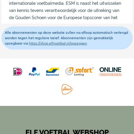
internationale voetbalmedia. ESM is naast het uitwisselen
van kennis tevens verantwoordelijk voor de uitreiking van
de Gouden Schoen voor de Europese topscorer van het
jaar.
Alle abonnementen op deze website zullen na afloop automatisch verlengd
worden tegen het reguliere tarief. Abonnementen zijn gemakkelijk
opzegbaar via
https://shop.elfvoetbal.nl/opzeggen
Welkomstgeschenk
Bij dit abonnement kun je kiezen uit onderstaande
welkomstgeschenken
The Coach Magnets
ELF Voetbal Giftbox - 3 Specials
Omschakeling - Michael Cox
Marokkaanse trots: Smaakmakers in de Eredivisie -
Nordin Ghouddani en Thomas Rijsman
(boek) Faas Wilkes - Nino Wilkes
Real Fut Card
ELF VOETBAL WEBSHOP
Boldking Giftset