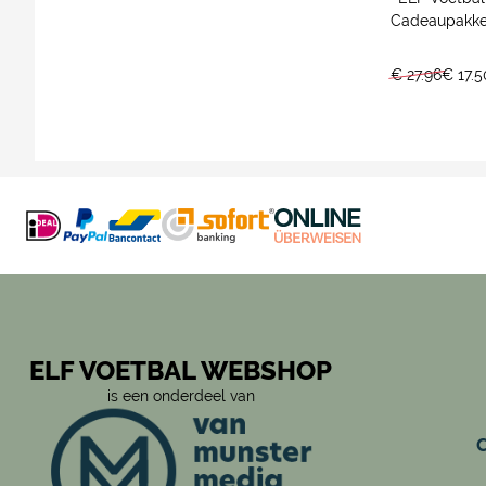
Cadeaupakke
€ 27.96
€ 17.5
ELF VOETBAL WEBSHOP
is een onderdeel van