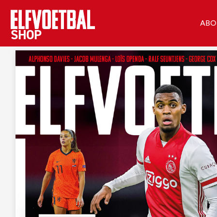
ABO
Home
ELF Voetbal NR 12 2020
›