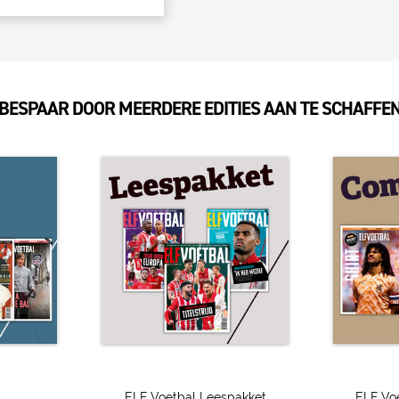
de veelbelovende middenvel
hem? Wij vroegen Gravenbe
inspiratiebronnen. “Ik wis
voetballen.”
BESPAAR DOOR MEERDERE EDITIES AAN TE SCHAFFE
Loïs Openda
Geen speler in de Eredivis
dan te bedenken dat de mo
dat haar baby nooit zou kun
ELF Voetbal Leespakket
ELF Vo