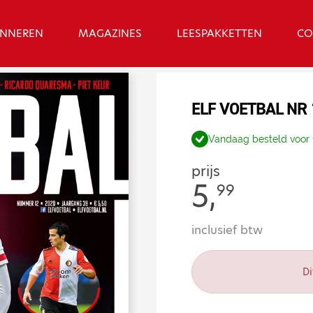
NNEREN
MAGAZINES
LEESPAKKETTEN
CO
ELF VOETBAL NR 
Vandaag besteld voor 
prijs
5,
99
inclusief btw
Di