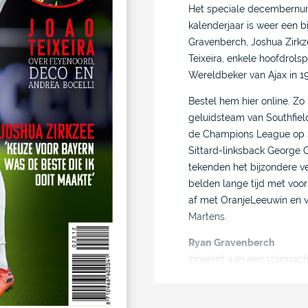
Het speciale decembernumm
kalenderjaar is weer een b
Gravenberch, Joshua Zirk
Teixeira, enkele hoofdrol
Wereldbeker van Ajax in 1
Bestel hem hier online. 
geluidsteam van Southfield
de Champions League op 
Sittard-linksback George Co
tekenden het bijzondere v
belden lange tijd met voor
af met OranjeLeeuwin en v
Martens.
Ryan Gravenberch
Inherent aan een stormacht
vergelijkingen met sterre
al onder meer ‘de nieuwe 