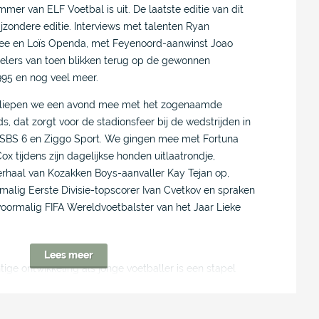
er van ELF Voetbal is uit. De laatste editie van dit
ijzondere editie. Interviews met talenten Ryan
zee en Loïs Openda, met Feyenoord-aanwinst Joao
spelers van toen blikken terug op de gewonnen
995 en nog veel meer.
Zo liepen we een avond mee met het zogenaamde
s, dat zorgt voor de stadionsfeer bij de wedstrijden in
SBS 6 en Ziggo Sport. We gingen mee met Fortuna
x tijdens zijn dagelijkse honden uitlaatrondje,
erhaal van Kozakken Boys-aanvaller Kay Tejan op,
malig Eerste Divisie-topscorer Ivan Cvetkov en spraken
oormalig FIFA Wereldvoetbalster van het Jaar Lieke
Lees meer
ige ontwikkeling als jonge voetballer is een stapel
n uit het heden en verleden. Zo werd Ryan Gravenberch
Pogba’ en ‘de nieuwe Rijkaard’ genoemd. Op wie vindt