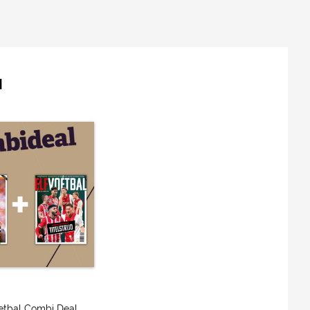
der van Ajax zichzelf eigenlijk lijken? Wie inspireren
rch een top tien samen te stellen van zijn grootste
t niet eens dat het mogelijk was om zo goed te
N
ie haalt een hogere sprintsnelheid dan Loïs Openda. En
eder van het sprintwonder uit Luik van artsen hoorde
nen rennen. De uitblinker van Vitesse vertelt zijn
etbal Combi Deal