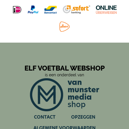
laatste minuut. Nou ja, zo luidt het oeroude cliché. Maar
wat klopt daar eigenlijk van? En waar komt het verhaal
vandaan? Wij gingen op onderzoek uit en zochten via een
onderzoek met muizen en kersengeur naar een mogelijke
verklaring voor een nationaal litteken.
Érick Gutiérrez
Regelmatig verlangde hij de voorbije vier jaar naar de
warmte van Sinaloa. Maar inmiddels voelt Guti zich thuis in
Brabant. En dat is te zien op het veld. "Ik wil nooit meer op
ELF VOETBAL WEBSHOP
de bank zitten, dus werk ik hard om dat te voorkomen."
is een onderdeel van
Alcohol in het spel
Je hebt slagroom en aarbeien, Joling en Gordon, fish and
chips en... voetbal en bier. Het favoriete spelletje en het
favoriete drankje van hele volksstammen gaan samen in
CONTACT
OPZEGGEN
een haast natuurlijke symbiose waarop sponsors gretig
inhaken. Toegegeven, de Amstel Cup en de Jupiler League
ALGEMENE VOORWAARDEN