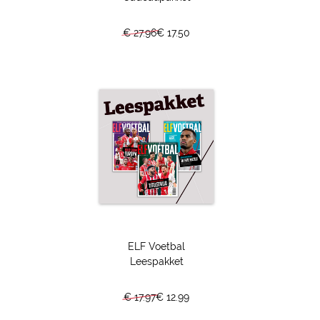
pagina's Vunzig Voetbal deze keer voetballers en alcohol.
De editie is via
deze link
ook handig online te bestellen.
€ 27.96
€ 17.50
Binnen twee à drie werkdagen in huis.
Donyell Malen
Bij Borussia Dortmund brengt Donyell Malen de lessen van
leermeester Ruud van Nistelrooij in de praktijk. En ziet hij
van dichtbij waartoe die lessen kunnen leiden wanneer ze
tot in perfectie uitgevoerd worden. "De tips die Ruud me
gaf, zitten er bij Haaland automatisch in." Een interview
over potjes UNO met een Noorse superster, voetballen op
klompen en kinderen aan zijn Duitse voordeur op jacht naar
een foto. "Dat kan ik enorm waarderen. De mensen in de
buurt zijn heel positief naar me."
ELF Voetbal
Ajax en Bosman
Leespakket
Financieel heeft Ajax de voorbije jaren afstand genomen
van de binnenlandse concurrentie. Transferinkomsten
€ 17.97
€ 12.99
stroomden richting de ArenA als water naar de zee. Die