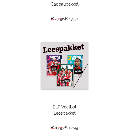
Cadeaupakket
van De Werkwijze Bosz. "Door hem dachten we: we gaan
vandaag met 8-0 van Ajax winnen."
€ 27.96
€ 17.50
Quilindschy Hartman
Toen andere jeugdspelers de opleiding van Feyenoord
inruilden voor die van Ajax bleef één talent verbouwereerd
achter. Nee, Quilindschy Hartman kon en kan zich geen
leven voorstellen zonder Feyenoord. De club van zijn
dromen blijkt, nu hij is doorgedrongen tot het
vlaggenschip, nog mooier dan hij altijd al dacht. "Zo'n team
heb ik nooit eerder ervaren. Het is alsof je bij het vijfde van
de plaatselijke amateurclub speelt, maar dan zonder de
kratjes bier na afloop."
ELF Voetbal
Luton Town
Leespakket
Op 27 mei werd Luton Town de 51ste club die de Premier
League bereikte sinds de oprichting van die competitie, en
€ 17.97
€ 12.99
van al die deelnemers zijn The Hatters met zekerheid de