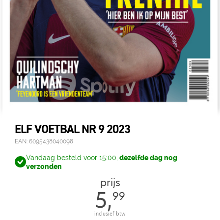
ELF VOETBAL NR 9 2023
EAN: 6095438040098
Vandaag besteld voor 15:00,
dezelfde dag nog
verzonden
prijs
5,
99
inclusief btw