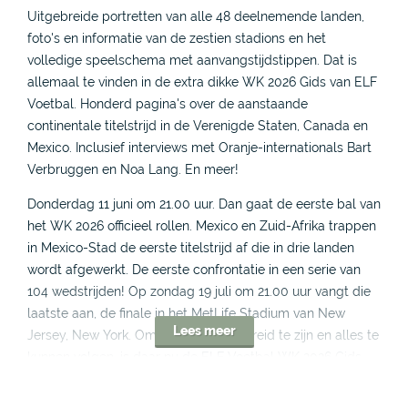
Uitgebreide portretten van alle 48 deelnemende landen,
foto's en informatie van de zestien stadions en het
volledige speelschema met aanvangstijdstippen. Dat is
allemaal te vinden in de extra dikke WK 2026 Gids van ELF
Voetbal. Honderd pagina's over de aanstaande
continentale titelstrijd in de Verenigde Staten, Canada en
Mexico. Inclusief interviews met Oranje-internationals Bart
Verbruggen en Noa Lang. En meer!
Donderdag 11 juni om 21.00 uur. Dan gaat de eerste bal van
het WK 2026 officieel rollen. Mexico en Zuid-Afrika trappen
in Mexico-Stad de eerste titelstrijd af die in drie landen
wordt afgewerkt. De eerste confrontatie in een serie van
104 wedstrijden! Op zondag 19 juli om 21.00 uur vangt die
laatste aan, de finale in het MetLife Stadium van New
Lees meer
Jersey, New York. Om volledig voorbereid te zijn en alles te
kunnen volgen, is daar nu de ELF Voetbal WK 2026 Gids.
Via
deze link
handig te bestellen.