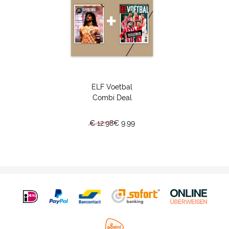
Het 23ste wereldkampioenschap voetbal wordt het eerste
met 48 deelnemende landen en liefst 104 wedstrijden. Het
WK bestaat nu bijna een eeuw en zorgde in die tijd voor
onvergetelijke verhalen. We maken een lange reis down
memory lane waarbij we elk WK middels een bijzonder
verhaal uitlichten.
ELF Voetbal
Combi Deal
€ 12.98
€ 9.99
Bart Verbruggen
De perfecte keeper worden. Op alle facetten de allerbeste
onder de lat zijn. Die ambitie draagt Bart Verbruggen al zijn
hele leven mee. Daar deed en doet hij alles voor. Hij ligt op