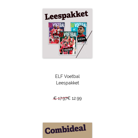
Voorzien van leuke weetjes.
Alle deelnemers
ELF Voetbal
36 centimeter groot, zes kilogram fijn 18-karaats goud: dat
Leespakket
hopen de spelers van de 48 deelnemende landen omhoog
te houden op zondagavond 19 juli. Wie zijn de grootste
€ 17.97
€ 12.99
kanshebbers en wie moeten vrezen voor een afgang? Alle
WK-deelnemers vind je per groep op een rij. Een
algemeen artikel, een artikel over de sterspeler, over de
bondscoach en enkele leuke feitjes per land.
WK-tijdreis